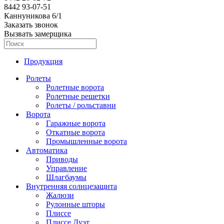
8442 93-07-51
Каннуникова 6/1
Заказать звонок
Вызвать замерщика
Продукция
Ролеты
Ролеты
Ворота
Ролетные ворота
Ролетные ворота
Автоматика
Ролетные решетки
Гаражные ворота
Ролетные решетки
Внутренняя солнцезащита
Ролеты / рольставни
Откатные ворота
Приводы
Ролеты / рольставни
Внешняя солнцезащита
Промышленные ворота
Управление
Жалюзи
Ворота
Архитектурная продукция
Шлагбаумы
Рулонные шторы
Аэрофойлы
Гаражные ворота
Плиссе
Маркизы
Потолочные системы 75С / 150С
Откатные ворота
Плиссе Дуэт
Рафшторы
Фасадные системы
Промышленные ворота
Японские шторы
Фиксированные наружные жалюзи
Автоматика
Римские шторы
Приводы
Шторы для зимних садов
Управление
Шлагбаумы
Внутренняя солнцезащита
Жалюзи
Рулонные шторы
Плиссе
Плиссе Дуэт